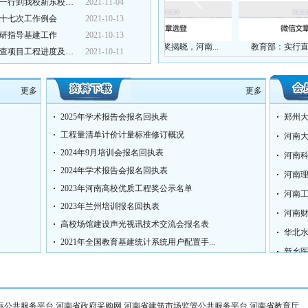
河南科技学院：省教育厅发规处副处长解秋彩一行到我校新东校区调...
2021-11-04
十七次工作例会
2021-10-13
研指导基建工作
2021-10-13
...
国家科学技术奖揭晓，河南...
教育部：实行直属高校建设...
河南医学高等专科学校：党委书记花明带队检查项目工程进度及开学...
2021-10-11
更多
更多
2025年学术报告会报名回执表
郑州
工程量清单计价计量标准修订概况
河南
2024年9月培训会报名回执表
河南
2024年学术报告会报名回执表
河南
2023年河南高校优质工程奖公示名单
河南
2023年兰州培训报名回执表
河南
高校场馆建设声光视讯技术交流会报名表
华北
2021年全国教育基建统计系统用户配置手...
新乡
标公共服务平台
河南省政府采购网
河南省建筑市场监管公共服务平台
河南省教育厅