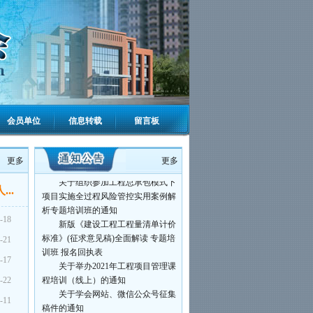
关于召开河南省高等教育基本建
设学会2023年年会的通知
关于开展河南高校优质工程申报
评价工作的通知
关于印发《河南省高校优质工程
评价办法（试行）》的通知
关于举办“2023年河南省高校基建
业务培训班”的通知
会员单位
信息转载
留言板
关于缴纳2023年度会费的通知
关于召开学会2023年学术报告会
的通知
更多
更多
关于缴纳2022年度会费的通知
关于组织参加工程总承包模式下
..
项目实施全过程风险管控实用案例解
析专题培训班的通知
-18
新版《建设工程工程量清单计价
标准》(征求意见稿)全面解读 专题培
-21
训班 报名回执表
-17
关于举办2021年工程项目管理课
程培训（线上）的通知
-22
关于学会网站、微信公众号征集
-11
稿件的通知