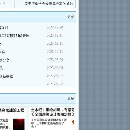
关于征集学会专家库专家的通知
-10
2021年学术报告会主题征集通知
关于填报2021年学会通讯录的通
更多
知
关于印发《会员入会管理办法
2024-12-20
节设计
（试行）》的通知
2023-12-11
建工程项目创优管理
关于学会公众号上线试运行的通
知
2023-12-11
化
关于召开第七次会员代表大会的
2023-12-11
体会
通知
2023-03-06
例分享
关于举办2019年高校基本建设管
理专题培训班的通知
2023-03-06
讯
关于举办河南省高校基本建设专
2021-05-27
创新探索
业技术人员业务培训班的通知
智慧校园管理平台演示
2021-05-27
关于召开全国高校教师保障性住
房建设研讨会的通知
更多
关于建立学会专业技术人员继续
教育人才信息库的通知
河南省高等教育基本建设学会第
五届理事会成员名单
关于召开五届第十一次理事长会