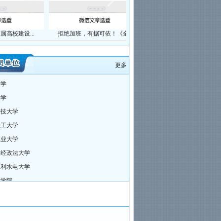
议通知
河南省高等教育基本建设学会关
于举办工程量清单编制培训班的通知
拒绝加班，有据可依！《全...
欣赏一下大型建筑物爆破过...
以
关于召开2025年学术报告会的通
知
关于召开河南省高等教育基本建
更多
设学会2024年年会暨学术报告会的通
知
大学
关于组织参加“EPC工程总承包项
大学
目招投标策划及全过程管控要点暨国
有投资项目造价控制、合同定价与索
科技大学
赔结算实务操作培训班”的通知
理工大学
关于召开2024年学术报告会的通
知
工业大学
关于表彰2023年度“河南高校优质
财经政法大学
工程”获奖工程的通知
水利水电大学
2023年河南高校优质工程奖评审
结果公示
医学院
关于召开河南省高等教育基本建
设学会2023年年会的通知
关于开展河南高校优质工程申报
评价工作的通知