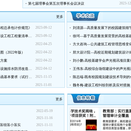
2023-12
第七届理事会第五次理事长会议决议
更多
2023-09-12
工程总承包计价规范》
刘清源—高质量发展下的校园建筑细
2023-09-12
河南省住房和城乡建设厅关于印发《河南省建设工程工程量清单招标...
徐珂—基于高质量发展背景的高校基
2022-04-25
方大咨询—公共建筑工程管理思维变
2022-04-22
（2022年版）
郑大设计院—高校近期规划建筑设计
2022-04-22
施方案
刘小鹏-高校基建学会声光视讯项目案
2022-04-12
河南省城市建（构）筑物地下空间和市政基础设施排水防涝改造技术...
王伟东-高校综合场馆建设中的声光视
2021-11-15
河南省住房和城乡建设厅关于印发工程保证保函基本要求（试行）的...
陈志端-既有校园规划建设技术导则的
2021-11-01
魏冬梅-建设工程纠纷剖析及应对措施
更多
2022-05-19
2021-11-16
落细落小落实
2021-11-11