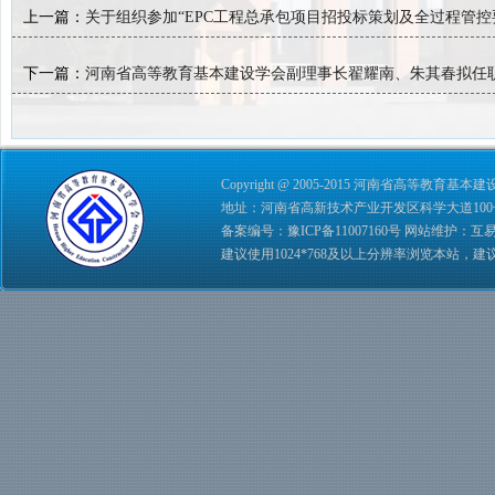
上一篇：
关于组织参加“EPC工程总承包项目招投标策划及全过程管
下一篇：
河南省高等教育基本建设学会副理事长翟耀南、朱其春拟任
Copyright @ 2005-2015 河南省高等教育基本建设学会 
地址：河南省高新技术产业开发区科学大道100号 综合管理
备案编号：
豫ICP备11007160号
网站维护：
互
建议使用1024*768及以上分辨率浏览本站，建议